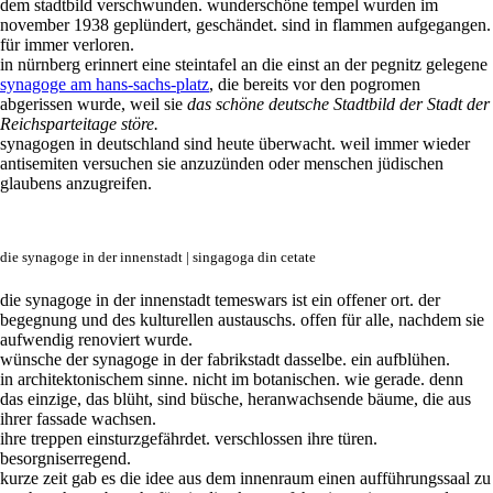
dem stadtbild verschwunden. wunderschöne tempel wurden im
november 1938 geplündert, geschändet. sind in flammen aufgegangen.
für immer verloren.
in nürnberg erinnert eine steintafel an die einst an der pegnitz gelegene
synagoge am hans-sachs-platz
, die bereits vor den pogromen
abgerissen wurde, weil sie
das schöne deutsche Stadtbild der Stadt
der
Reichsparteitage störe.
synagogen in deutschland sind heute überwacht. weil immer wieder
antisemiten versuchen sie anzuzünden oder menschen jüdischen
glaubens anzugreifen.
die synagoge in der innenstadt | singagoga din cetate
die synagoge in der innenstadt temeswars ist ein offener ort. der
begegnung und des kulturellen austauschs. offen für alle, nachdem sie
aufwendig renoviert wurde.
wünsche der synagoge in der fabrikstadt dasselbe. ein aufblühen.
in architektonischem sinne. nicht im botanischen. wie gerade. denn
das einzige, das blüht, sind büsche, heranwachsende bäume, die aus
ihrer fassade wachsen.
ihre treppen einsturzgefährdet. verschlossen ihre türen.
besorgniserregend.
kurze zeit gab es die idee aus dem innenraum einen aufführungssaal zu