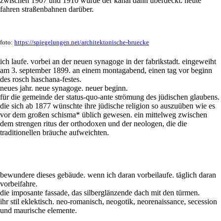
zwischen 1907 und 1910 wurde der kanal dann überdeckt. heute
fahren straßenbahnen darüber.
foto:
https://spiegelungen.net/architektonische-bruecke
ich laufe. vorbei an der neuen synagoge in der fabrikstadt. eingeweiht
am 3. september 1899. an einem montagabend, einen tag vor beginn
des rosch haschana-festes.
neues jahr. neue synagoge. neuer beginn.
für die gemeinde der status-quo-ante strömung des jüdischen glaubens.
die sich ab 1877 wünschte ihre jüdische religion so auszuüben wie es
vor dem großen schisma* üblich gewesen. ein mittelweg zwischen
dem strengen ritus der orthodoxen und der neologen, die die
traditionellen bräuche aufweichten.
bewundere dieses gebäude. wenn ich daran vorbeilaufe. täglich daran
vorbeifahre.
die imposante fassade, das silberglänzende dach mit den türmen.
ihr stil eklektisch. neo-romanisch, neogotik, neorenaissance, secession
und maurische elemente.