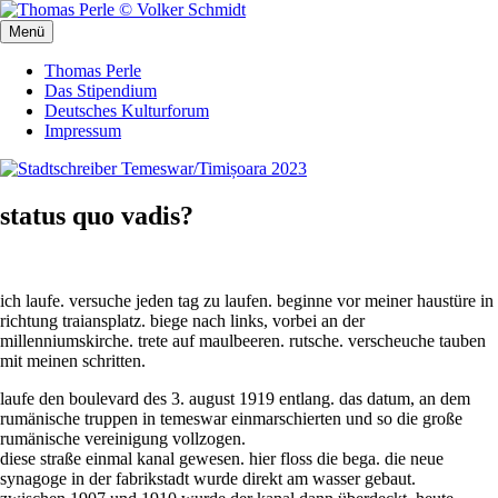
Zum
Inhalt
Menü
Stadtschreiber Temeswar/Timișoara 2023
Stadtschreiber Temeswar/Timișoara 2023
springen
Thomas Perle
Das Stipendium
Deutsches Kulturforum
Impressum
status quo vadis?
ich laufe. versuche jeden tag zu laufen. beginne vor meiner haustüre in
richtung traiansplatz. biege nach links, vorbei an der
millenniumskirche. trete auf maulbeeren. rutsche. verscheuche tauben
mit meinen schritten.
laufe den boulevard des 3. august 1919 entlang. das datum, an dem
rumänische truppen in temeswar einmarschierten und so die große
rumänische vereinigung vollzogen.
diese straße einmal kanal gewesen. hier floss die bega. die neue
synagoge in der fabrikstadt wurde direkt am wasser gebaut.