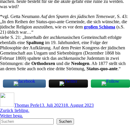
machen. heute besteht für sie die akute gefahr eine ruine zu werden.
was wird?
*vgl. Getta Neumann
Auf den Spuren des jüdischen Temeswar
, S. 43:
„In den Reihen der Status-quo-ante Gemeinde, die sich wünschte, die
jüdische Religion auszuüben, wie es vor dem
großen Schisma
(s.S.
21) üblich war…“
siehe S. 21: „Innerhalb der aschkenasischen Gemeinschaft erfolgte
ebenfalls eine
Spaltung
im 19. Jahrhundert, eine Folge der
Philosophie der Aufklärung. Auf dem Pester Kongress der jüdischen
Gemeinschaft aus Ungarn und Siebenbürgen (Dezember 1868 bis
Februar 1869) spaltete sich das aschkenasische Judentum in zwei
Strömungen: die
Orthodoxen
und die
Neologen
. Ab 1877 stellt sich
an deren Seite auch noch eine dritte Strömung,
Status-quo-ante
.“
Autor
Veröffentlicht
am
Thomas Perle
13. Juli 2023
18. August 2023
Beitragsnavigation
Vorheriger
Zurück
liebling.
Nächster
Beitrag:
Weiter
bega.
Suchen
Beitrag:
Suchen