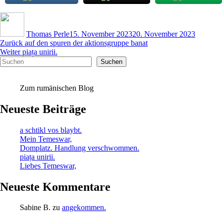
Autor
Veröffentlicht
am
Thomas Perle
15. November 2023
20. November 2023
Beitragsnavigation
Vorheriger
Zurück
auf den spuren der aktionsgruppe banat
Nächster
Beitrag:
Weiter
piața unirii.
Suchen
Beitrag:
Suchen
Zum rumänischen Blog
Neueste Beiträge
a schtikl vos blaybt.
Mein Temeswar,
Domplatz. Handlung verschwommen.
piața unirii.
Liebes Temeswar,
Neueste Kommentare
Sabine B.
zu
angekommen.