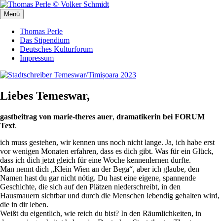
Zum
Inhalt
Menü
Stadtschreiber Temeswar/Timișoara 2023
Stadtschreiber Temeswar/Timișoara 2023
springen
Thomas Perle
Das Stipendium
Deutsches Kulturforum
Impressum
Liebes Temeswar,
gastbeitrag von marie-theres auer
,
dramatikerin bei FORUM
Text
.
ich muss gestehen, wir kennen uns noch nicht lange. Ja, ich habe erst
vor wenigen Monaten erfahren, dass es dich gibt. Was für ein Glück,
dass ich dich jetzt gleich für eine Woche kennenlernen durfte.
Man nennt dich „Klein Wien an der Bega“, aber ich glaube, den
Namen hast du gar nicht nötig. Du hast eine eigene, spannende
Geschichte, die sich auf den Plätzen niederschreibt, in den
Hausmauern sichtbar und durch die Menschen lebendig gehalten wird,
die in dir leben.
Weißt du eigentlich, wie reich du bist? In den Räumlichkeiten, in